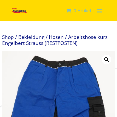
0-Artikel
Shop
/
Bekleidung
/
Hosen
/ Arbeitshose kurz
Engelbert Strauss (RESTPOSTEN)