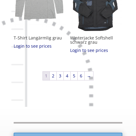
T-Shirt Langärmlig grau
Winterjacke Softshell
schwarz grau
Login to see prices
Login to see prices
1
2
3
4
5
6
→