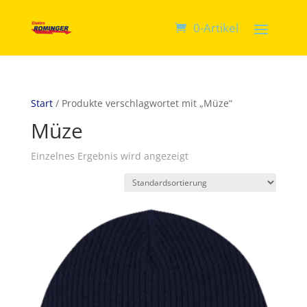
0-Artikel
Start
/ Produkte verschlagwortet mit „Müze“
Müze
Einzelnes Ergebnis wird angezeigt