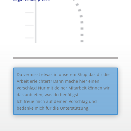
Du vermisst etwas in unserem Shop das dir die
Arbeit erleichtert? Dann mache hier einen
Vorschlag! Nur mit deiner Mitarbeit können wir
das anbieten, was du benötigst.
Ich freue mich auf deinen Vorschlag und
bedanke mich für die Unterstützung.