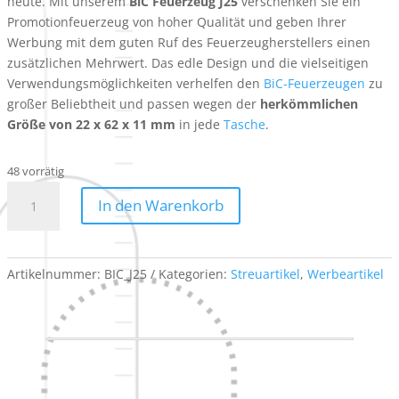
heute. Mit unserem
BiC Feuerzeug J25
verschenken Sie ein
Promotionfeuerzeug von hoher Qualität und geben Ihrer
Werbung mit dem guten Ruf des Feuerzeugherstellers einen
zusätzlichen Mehrwert. Das edle Design und die vielseitigen
Verwendungsmöglichkeiten verhelfen den
BiC-Feuerzeugen
zu
großer Beliebtheit und passen wegen der
herkömmlichen
Größe von 22 x 62 x 11 mm
in jede
Tasche
.
48 vorrätig
BIC®
In den Warenkorb
J25
Standard
Feuerzeug
-
Artikelnummer:
BIC_J25
Kategorien:
Streuartikel
,
Werbeartikel
Logo
Rominger
Menge