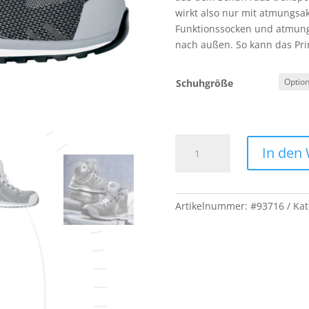
wirkt also nur mit atmungsa
Funktionssocken und atmungs
nach außen. So kann das Prin
Schuhgröße
e.s.
In den
S3
Sicherheitsschuhe
Zardik
mid
Artikelnummer:
#93716
Kat
Menge