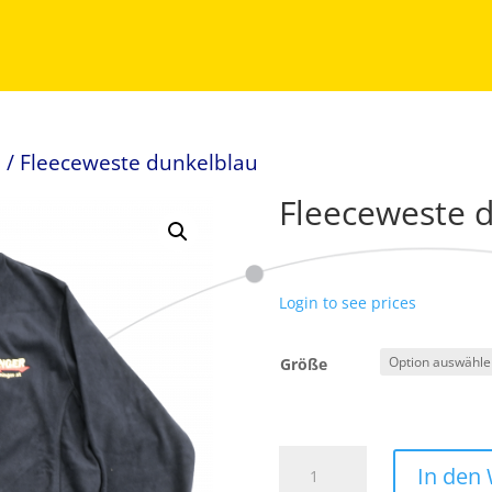
e
/ Fleeceweste dunkelblau
Fleeceweste 
Login to see prices
Größe
Fleeceweste
In den
dunkelblau