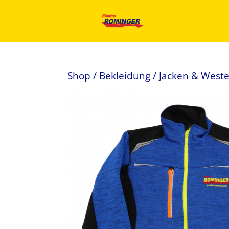
Shop
/
Bekleidung
/
Jacken & West