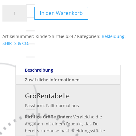
Kinder
In den Warenkorb
T-
Shirt
Original
T
Artikelnummer:
KinderShirtGelb24
Kategorien:
Bekleidung
,
-
SHIRTS & CO.
Gelb
Menge
Beschreibung
Zusätzliche Informationen
Größentabelle
Passform: Fällt normal aus
Richtige Größe finden:
Vergleiche die
Angaben mit einem Produkt, das Du
bereits zu Hause hast. Kleidungsstücke