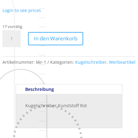
Login to see prices
17 vorrätig
10
In den Warenkorb
Stk
Kugelschreiber
Kunststoff
Rot
Artikelnummer:
kkr-1
Kategorien:
Kugelschreiber
,
Werbeartikel
Menge
Beschreibung
Kugelschreiber Kunststoff Rot