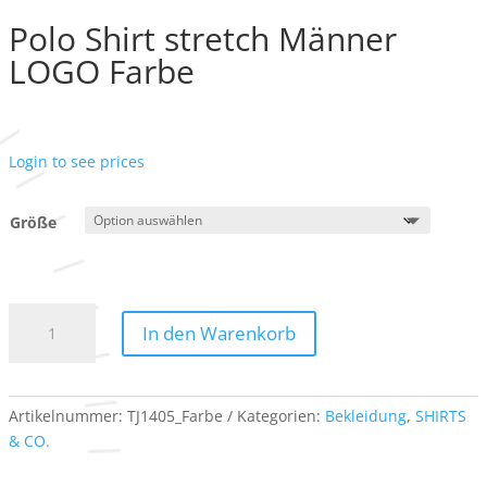
Polo Shirt stretch Männer
LOGO Farbe
Login to see prices
Größe
Polo
In den Warenkorb
Shirt
stretch
Männer
LOGO
Artikelnummer:
TJ1405_Farbe
Kategorien:
Bekleidung
,
SHIRTS
Farbe
& CO.
Menge