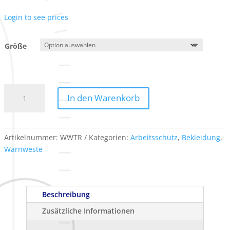
Login to see prices
Größe
Warnweste
In den Warenkorb
mit
Tasche
und
Reißverschluss
Artikelnummer:
WWTR
Kategorien:
Arbeitsschutz
,
Bekleidung
,
Menge
Warnweste
Beschreibung
Zusätzliche Informationen