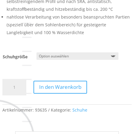
selbstreinigendem Profil und nach SRA, antistatisch,
kraftstoffbeständig und hitzebeständig bis ca. 200 °C
nahtlose Verarbeitung von besonders beanspruchten Partien
(speziell über dem Sohlenbereich) für gesteigerte
Langlebigkeit und 100 % Wasserdichte
Schuhgröße
Winterschuhe
In den Warenkorb
-
S3
e.s.
Okomu
Artikelnummer:
93635
Kategorie:
Schuhe
mid
Menge